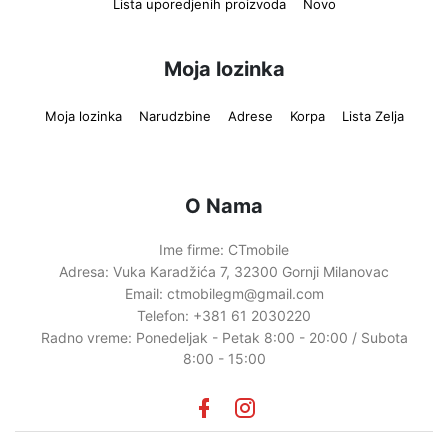
Lista uporedjenih proizvoda
Novo
Moja lozinka
Moja lozinka
Narudzbine
Adrese
Korpa
Lista Zelja
O Nama
Ime firme:
CTmobile
Adresa:
Vuka Karadžića 7, 32300 Gornji Milanovac
Email:
ctmobilegm@gmail.com
Telefon:
+381 61 2030220
Radno vreme:
Ponedeljak - Petak 8:00 - 20:00 / Subota
8:00 - 15:00
Facebook
instagram