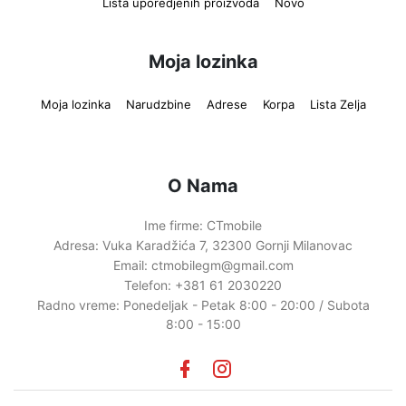
Lista uporedjenih proizvoda
Novo
Moja lozinka
Moja lozinka
Narudzbine
Adrese
Korpa
Lista Zelja
O Nama
Ime firme:
CTmobile
Adresa:
Vuka Karadžića 7, 32300 Gornji Milanovac
Email:
ctmobilegm@gmail.com
Telefon:
+381 61 2030220
Radno vreme:
Ponedeljak - Petak 8:00 - 20:00 / Subota
8:00 - 15:00
Facebook
instagram