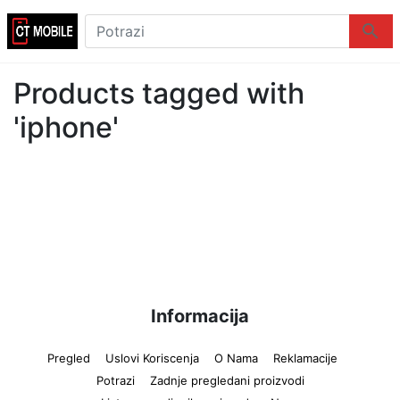
Logo
Potrazi
Potraz
Products tagged with
'iphone'
Informacija
Pregled
Uslovi Koriscenja
O Nama
Reklamacije
Potrazi
Zadnje pregledani proizvodi