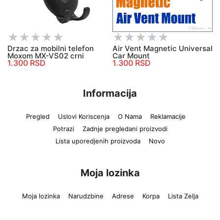
Drzac za mobilni telefon
Air Vent Magnetic Universal
Moxom MX-VS02 crni
Car Mount
1.300 RSD
1.300 RSD
Informacija
Pregled
Uslovi Koriscenja
O Nama
Reklamacije
Potrazi
Zadnje pregledani proizvodi
Lista uporedjenih proizvoda
Novo
Moja lozinka
Moja lozinka
Narudzbine
Adrese
Korpa
Lista Zelja